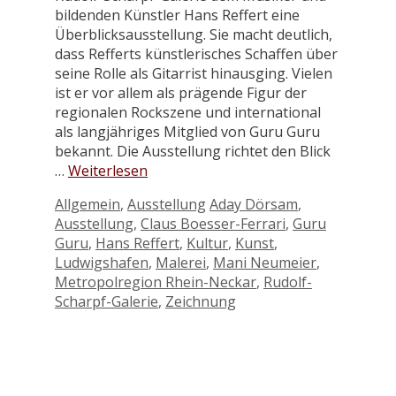
bildenden Künstler Hans Reffert eine
Überblicksausstellung. Sie macht deutlich,
dass Refferts künstlerisches Schaffen über
seine Rolle als Gitarrist hinausging. Vielen
ist er vor allem als prägende Figur der
regionalen Rockszene und international
als langjähriges Mitglied von Guru Guru
bekannt. Die Ausstellung richtet den Blick
…
Weiterlesen
Kategorien
Schlagwörter
Allgemein
,
Ausstellung
Aday Dörsam
,
Ausstellung
,
Claus Boesser-Ferrari
,
Guru
Guru
,
Hans Reffert
,
Kultur
,
Kunst
,
Ludwigshafen
,
Malerei
,
Mani Neumeier
,
Metropolregion Rhein-Neckar
,
Rudolf-
Scharpf-Galerie
,
Zeichnung