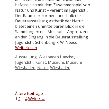
befasst sich mit dem Zusammenspiel von
Natur und Kunst – vereint im Jugendstil.
Der Raum der Formen innerhalb der
Dauerausstellung Ästhetik der Natur
bietet einen unmittelbaren Blick in die
Sammlungen des Museums. Angrenzend
an den Eingang in die Dauerausstellung
Jugendstil. Schenkung F. W. Neess …
Weiterlesen
Kategorien
Schlagwörter
Ausstellung
,
Wiesbaden
Haeckel
,
Jugendstil
,
Kunst
,
Museum
,
Museum
Wiesbaden
,
Natur
,
Wiesbaden
Ältere Beiträge
Seite
Seite
Seite
1
2
…
4
Weiter
→