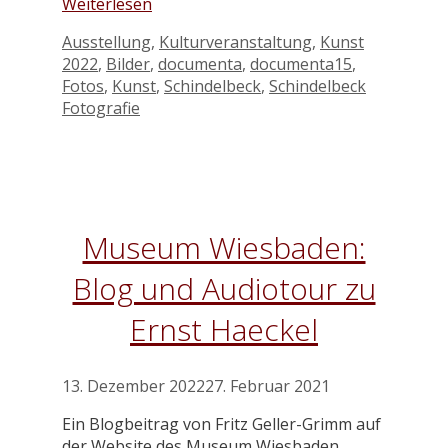
Weiterlesen
Kategorien
Schlagwört
Ausstellung
,
Kulturveranstaltung
,
Kunst
2022
,
Bilder
,
documenta
,
documenta15
,
Fotos
,
Kunst
,
Schindelbeck
,
Schindelbeck
Fotografie
Museum Wiesbaden:
Blog und Audiotour zu
Ernst Haeckel
13. Dezember 2022
27. Februar 2021
Ein Blogbeitrag von Fritz Geller-Grimm auf
der Website des Museum Wiesbaden