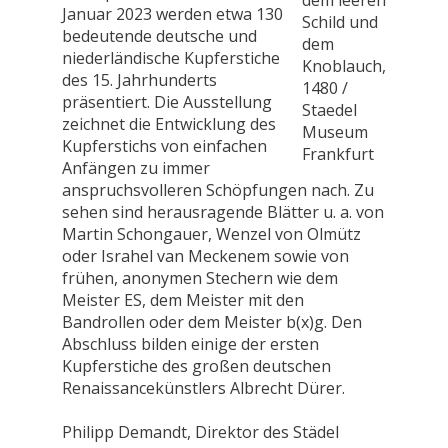
dem leeren
Januar 2023 werden etwa 130
Schild und
bedeutende deutsche und
dem
niederländische Kupferstiche
Knoblauch,
des 15. Jahrhunderts
1480 /
präsentiert. Die Ausstellung
Staedel
zeichnet die Entwicklung des
Museum
Kupferstichs von einfachen
Frankfurt
Anfängen zu immer
anspruchsvolleren Schöpfungen nach. Zu
sehen sind herausragende Blätter u. a. von
Martin Schongauer, Wenzel von Olmütz
oder Israhel van Meckenem sowie von
frühen, anonymen Stechern wie dem
Meister ES, dem Meister mit den
Bandrollen oder dem Meister b(x)g. Den
Abschluss bilden einige der ersten
Kupferstiche des großen deutschen
Renaissancekünstlers Albrecht Dürer.
Philipp Demandt, Direktor des Städel