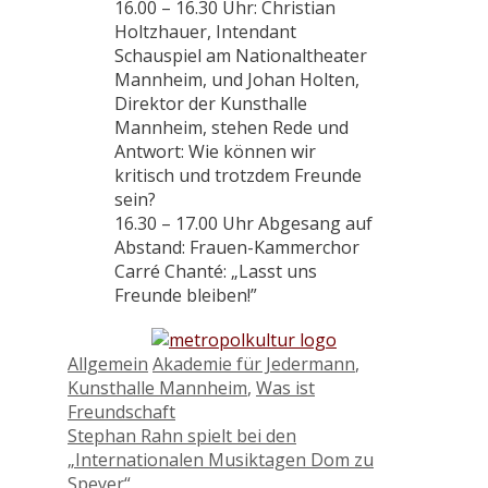
16.00 – 16.30 Uhr: Christian
Holtzhauer, Intendant
Schauspiel am Nationaltheater
Mannheim, und Johan Holten,
Direktor der Kunsthalle
Mannheim, stehen Rede und
Antwort: Wie können wir
kritisch und trotzdem Freunde
sein?
16.30 – 17.00 Uhr Abgesang auf
Abstand: Frauen-Kammerchor
Carré Chanté: „Lasst uns
Freunde bleiben!”
Kategorien
Schlagwörter
Allgemein
Akademie für Jedermann
,
Kunsthalle Mannheim
,
Was ist
Freundschaft
Stephan Rahn spielt bei den
„Internationalen Musiktagen Dom zu
Speyer“