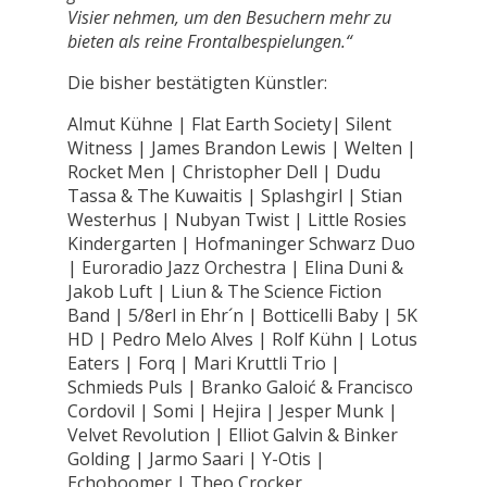
Visier nehmen, um den Besuchern mehr zu
bieten als reine Frontalbespielungen.“
Die bisher bestätigten Künstler:
Almut Kühne | Flat Earth Society| Silent
Witness | James Brandon Lewis | Welten |
Rocket Men | Christopher Dell | Dudu
Tassa & The Kuwaitis | Splashgirl | Stian
Westerhus | Nubyan Twist | Little Rosies
Kindergarten | Hofmaninger Schwarz Duo
| Euroradio Jazz Orchestra | Elina Duni &
Jakob Luft | Liun & The Science Fiction
Band | 5/8erl in Ehr´n | Botticelli Baby | 5K
HD | Pedro Melo Alves | Rolf Kühn | Lotus
Eaters | Forq | Mari Kruttli Trio |
Schmieds Puls | Branko Galoić & Francisco
Cordovil | Somi | Hejira | Jesper Munk |
Velvet Revolution | Elliot Galvin & Binker
Golding | Jarmo Saari | Y-Otis |
Echoboomer | Theo Crocker