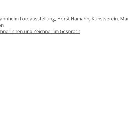
Schlagwörter
annheim
Fotoausstellung
,
Horst Hamann
,
Kunstverein
,
Man
en
ichnerinnen und Zeichner im Gespräch