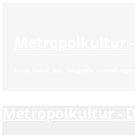
Zum
Inhalt
springen
Metropolkultur -
Kunst, Kultur, Jazz, Fotografie, Ausstellunge
Metropolkultur - 