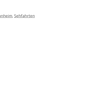
nheim
,
Sehfahrten