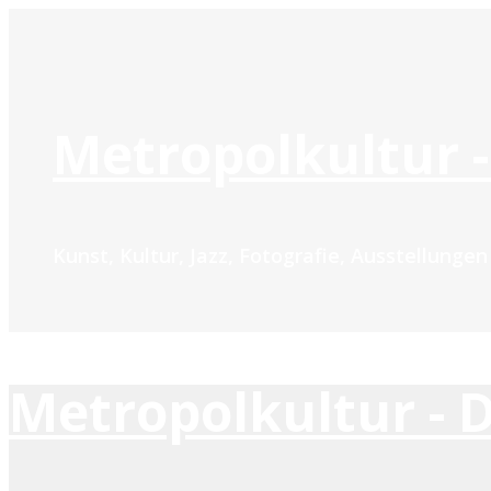
Zum
Inhalt
springen
Metropolkultur -
Kunst, Kultur, Jazz, Fotografie, Ausstellunge
Metropolkultur - 