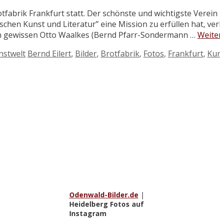
fabrik Frankfurt statt. Der schönste und wichtigste Verein
en Kunst und Literatur” eine Mission zu erfüllen hat, verli
en gewissen Otto Waalkes (Bernd Pfarr-Sondermann …
Weite
Schlagwörter
nstwelt
Bernd Eilert
,
Bilder
,
Brotfabrik
,
Fotos
,
Frankfurt
,
Kun
Odenwald-Bilder.de
|
Heidelberg Fotos auf
Instagram