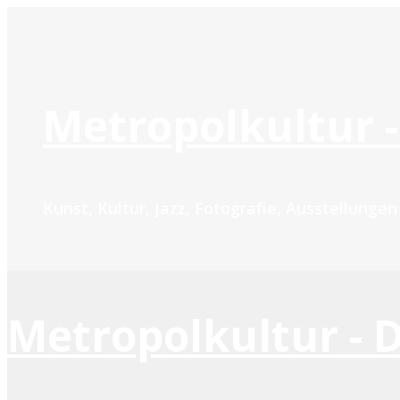
Zum
Inhalt
springen
Metropolkultur -
Kunst, Kultur, Jazz, Fotografie, Ausstellunge
Metropolkultur - 