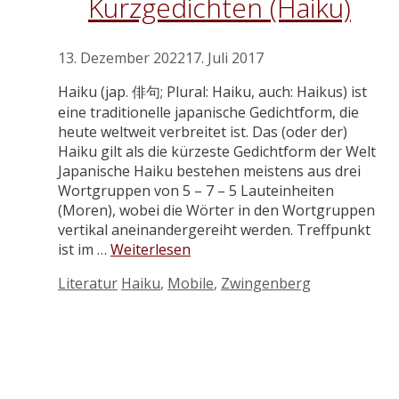
Kurzgedichten (Haiku)
13. Dezember 2022
17. Juli 2017
Haiku (jap. 俳句; Plural: Haiku, auch: Haikus) ist
eine traditionelle japanische Gedichtform, die
heute weltweit verbreitet ist. Das (oder der)
Haiku gilt als die kürzeste Gedichtform der Welt
Japanische Haiku bestehen meistens aus drei
Wortgruppen von 5 – 7 – 5 Lauteinheiten
(Moren), wobei die Wörter in den Wortgruppen
vertikal aneinandergereiht werden. Treffpunkt
ist im …
Weiterlesen
Kategorien
Schlagwörter
Literatur
Haiku
,
Mobile
,
Zwingenberg